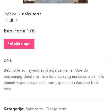
Početna
Baby torte
Bebi torta 176
Pošaljite upit
OPIS
Bebi torte su najveća inspiracija za mame. One do
poslednjeg detalja osmisle tortu za svog mališana, a uz našu
pomoć zajedno stvaramo lepe uspomene i čarobne bebi
torte.
Kategorije:
Baby torte
,
Dečije torte