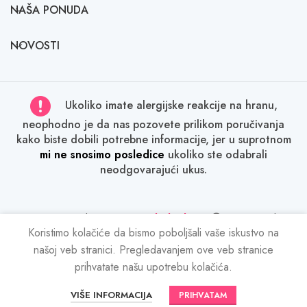
NAŠA PONUDA
NOVOSTI
Ukoliko imate alergijske reakcije na hranu,
neophodno je da nas pozovete prilikom poručivanja
kako biste dobili potrebne informacije, jer u suprotnom
mi ne snosimo posledice
ukoliko ste odabrali
neodgovarajući ukus.
Sva prava zadržana
Tatina slatka kuća
2024. Svako
kopiranje sadržaja bez dozvole je kažnjivo po zakonu.
Koristimo kolačiće da bismo poboljšali vaše iskustvo na
našoj veb stranici. Pregledavanjem ove veb stranice
prihvatate našu upotrebu kolačića.
VIŠE INFORMACIJA
PRIHVATAM
Početna
Torte
Novosti