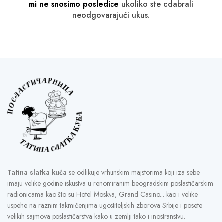
mi ne snosimo posledice
ukoliko ste odabrali
neodgovarajući ukus.
Tatina slatka kuća
se odlikuje vrhunskim majstorima koji iza sebe
imaju velike godine iskustva u renomiranim beogradskim poslastičarskim
radionicama kao što su Hotel Moskva, Grand Casino... kao i velike
uspehe na raznim takmičenjima ugostiteljskih zborova Srbije i posete
velikih sajmova poslastičarstva kako u zemlji tako i inostranstvu.