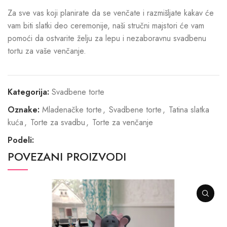
Za sve vas koji planirate da se venčate i razmišljate kakav će
vam biti slatki deo ceremonije, naši stručni majstori će vam
pomoći da ostvarite želju za lepu i nezaboravnu svadbenu
tortu za vaše venčanje.
Kategorija:
Svadbene torte
Oznake:
Mladenačke torte
,
Svadbene torte
,
Tatina slatka
kuća
,
Torte za svadbu
,
Torte za venčanje
Podeli:
POVEZANI PROIZVODI