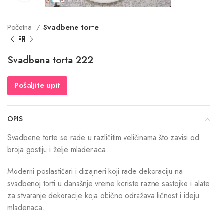
Početna
Svadbene torte
Svadbena torta 222
Pošaljite upit
OPIS
Svadbene torte se rade u različitim veličinama što zavisi od
broja gostiju i želje mladenaca.
Moderni poslastičari i dizajneri koji rade dekoraciju na
svadbenoj torti u današnje vreme koriste razne sastojke i alate
za stvaranje dekoracije koja obično odražava ličnost i ideju
mladenaca.