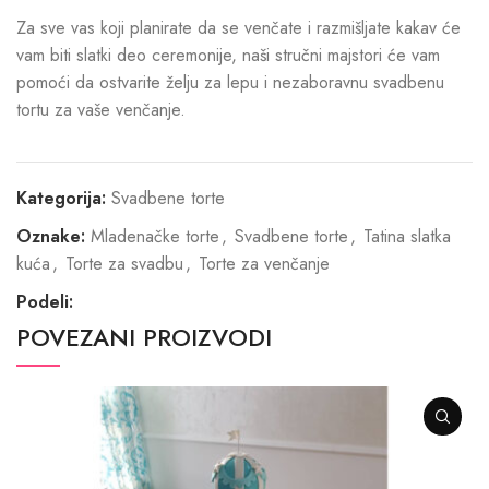
Za sve vas koji planirate da se venčate i razmišljate kakav će
vam biti slatki deo ceremonije, naši stručni majstori će vam
pomoći da ostvarite želju za lepu i nezaboravnu svadbenu
tortu za vaše venčanje.
Kategorija:
Svadbene torte
Oznake:
Mladenačke torte
,
Svadbene torte
,
Tatina slatka
kuća
,
Torte za svadbu
,
Torte za venčanje
Podeli:
POVEZANI PROIZVODI