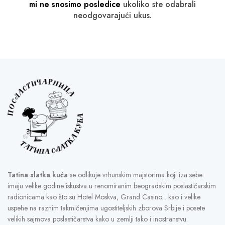
mi ne snosimo posledice
ukoliko ste odabrali
neodgovarajući ukus.
Tatina slatka kuća
se odlikuje vrhunskim majstorima koji iza sebe
imaju velike godine iskustva u renomiranim beogradskim poslastičarskim
radionicama kao što su Hotel Moskva, Grand Casino... kao i velike
uspehe na raznim takmičenjima ugostiteljskih zborova Srbije i posete
velikih sajmova poslastičarstva kako u zemlji tako i inostranstvu.