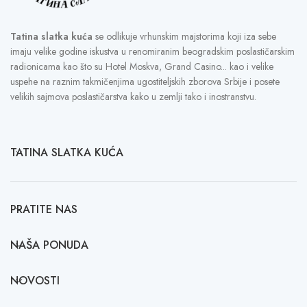
Tatina slatka kuća
se odlikuje vrhunskim majstorima koji iza sebe
imaju velike godine iskustva u renomiranim beogradskim poslastičarskim
radionicama kao što su Hotel Moskva, Grand Casino... kao i velike
uspehe na raznim takmičenjima ugostiteljskih zborova Srbije i posete
velikih sajmova poslastičarstva kako u zemlji tako i inostranstvu.
TATINA SLATKA KUĆA
PRATITE NAS
NAŠA PONUDA
NOVOSTI