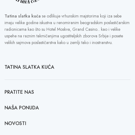
Tatina slatka kuća
se odlikuje vrhunskim majstorima koji iza sebe
imaju velike godine iskustva u renomiranim beogradskim poslastičarskim
radionicama kao što su Hotel Moskva, Grand Casino... kao i velike
uspehe na raznim takmičenjima ugostiteljskih zborova Srbije i posete
velikih sajmova poslastičarstva kako u zemlji tako i inostranstvu.
TATINA SLATKA KUĆA
PRATITE NAS
NAŠA PONUDA
NOVOSTI