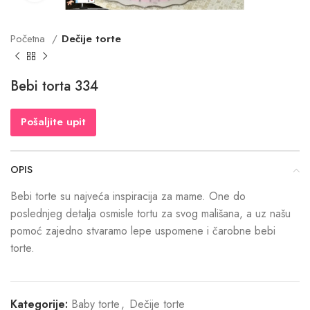
Početna
Dečije torte
Bebi torta 334
Pošaljite upit
OPIS
Bebi torte su najveća inspiracija za mame. One do
poslednjeg detalja osmisle tortu za svog mališana, a uz našu
pomoć zajedno stvaramo lepe uspomene i čarobne bebi
torte.
Kategorije:
Baby torte
,
Dečije torte