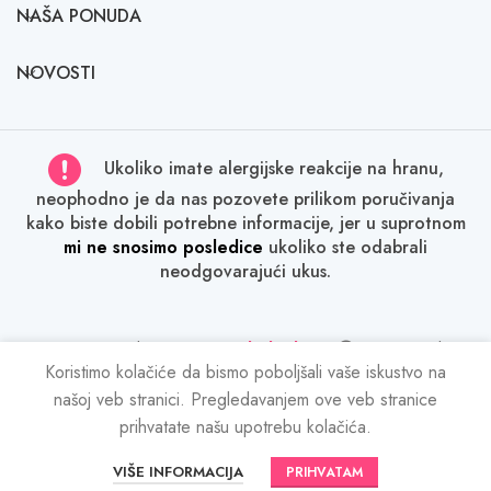
NAŠA PONUDA
NOVOSTI
Ukoliko imate alergijske reakcije na hranu,
neophodno je da nas pozovete prilikom poručivanja
kako biste dobili potrebne informacije, jer u suprotnom
mi ne snosimo posledice
ukoliko ste odabrali
neodgovarajući ukus.
Sva prava zadržana
Tatina slatka kuća
2024. Svako
kopiranje sadržaja bez dozvole je kažnjivo po zakonu.
Koristimo kolačiće da bismo poboljšali vaše iskustvo na
našoj veb stranici. Pregledavanjem ove veb stranice
prihvatate našu upotrebu kolačića.
VIŠE INFORMACIJA
PRIHVATAM
Početna
Torte
Novosti