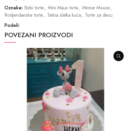
Oznake:
Bebi torte
,
Mini Maus torta
,
Minnie Mouse
,
Rodjendanske torte
,
Tatina slatka kuća
,
Torte za decu
Podeli:
POVEZANI PROIZVODI