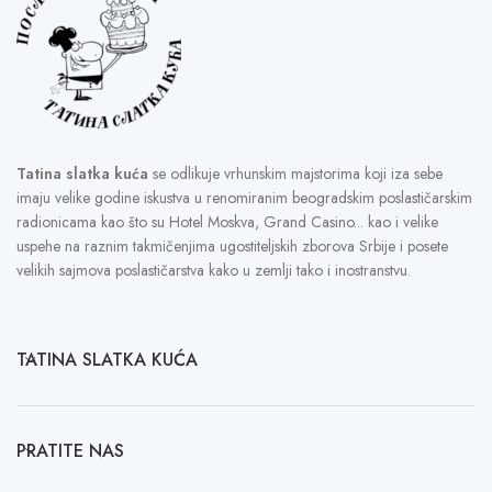
Tatina slatka kuća
se odlikuje vrhunskim majstorima koji iza sebe
imaju velike godine iskustva u renomiranim beogradskim poslastičarskim
radionicama kao što su Hotel Moskva, Grand Casino... kao i velike
uspehe na raznim takmičenjima ugostiteljskih zborova Srbije i posete
velikih sajmova poslastičarstva kako u zemlji tako i inostranstvu.
TATINA SLATKA KUĆA
PRATITE NAS