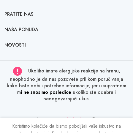
PRATITE NAS
NAŠA PONUDA
NOVOSTI
Ukoliko imate alergijske reakcije na hranu,
neophodno je da nas pozovete prilikom poručivanja
kako biste dobili potrebne informacije, jer u suprotnom
mi ne snosimo posledice
ukoliko ste odabrali
neodgovarajući ukus.
Sva prava zadržana
Tatina slatka kuća
2024. Svako
kopiranje sadržaja bez dozvole je kažnjivo po zakonu.
Koristimo kolačiće da bismo poboljšali vaše iskustvo na