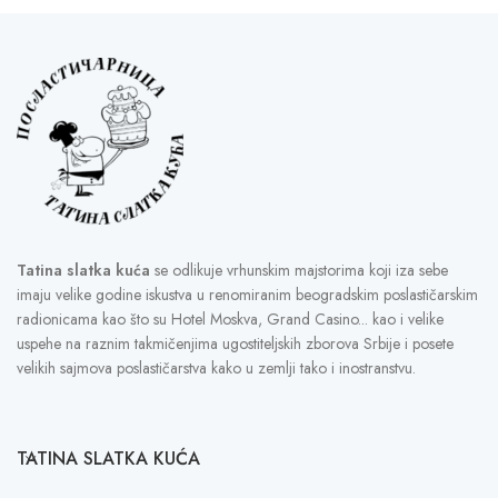
Tatina slatka kuća
se odlikuje vrhunskim majstorima koji iza sebe
imaju velike godine iskustva u renomiranim beogradskim poslastičarskim
radionicama kao što su Hotel Moskva, Grand Casino... kao i velike
uspehe na raznim takmičenjima ugostiteljskih zborova Srbije i posete
velikih sajmova poslastičarstva kako u zemlji tako i inostranstvu.
TATINA SLATKA KUĆA