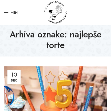
MENI
Arhiva oznake: najlepše
torte
10
DEC