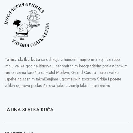
Tatina slatka kuća
se odlikuje vrhunskim majstorima koji iza sebe
imaju velike godine iskustva u renomiranim beogradskim poslastičarskim
radionicama kao što su Hotel Moskva, Grand Casino... kao i velike
uspehe na raznim takmičenjima ugostiteljskih zborova Srbije i posete
velikih sajmova poslastičarstva kako u zemlji tako i inostranstvu.
TATINA SLATKA KUĆA