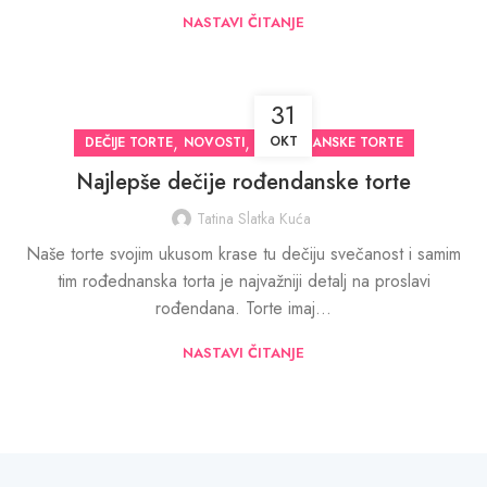
NASTAVI ČITANJE
31
,
,
OKT
DEČIJE TORTE
NOVOSTI
ROĐENDANSKE TORTE
Najlepše dečije rođendanske torte
Tatina Slatka Kuća
Naše torte svojim ukusom krase tu dečiju svečanost i samim
tim rođednanska torta je najvažniji detalj na proslavi
rođendana. Torte imaj...
NASTAVI ČITANJE