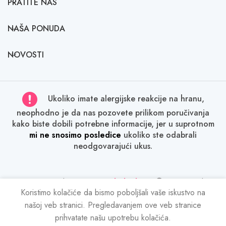
PRATITE NAS
NAŠA PONUDA
NOVOSTI
Ukoliko imate alergijske reakcije na hranu,
neophodno je da nas pozovete prilikom poručivanja
kako biste dobili potrebne informacije, jer u suprotnom
mi ne snosimo posledice
ukoliko ste odabrali
neodgovarajući ukus.
Sva prava zadržana
Tatina slatka kuća
2024. Svako
kopiranje sadržaja bez dozvole je kažnjivo po zakonu.
Koristimo kolačiće da bismo poboljšali vaše iskustvo na
našoj veb stranici. Pregledavanjem ove veb stranice
prihvatate našu upotrebu kolačića.